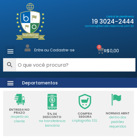
Central de atendimento
19 3024-2444
contato@bandeirasonline.com.br
0
R$
0,00
Entre ou Cadastre-se
Departamentos
ENTREGA NO
PRAZO
NORMAS ABNT
COMPRA
5% DE
SEGURA
respeito ao
DESCONTO
dentro dos
criptografia SSL
na transferência
cliente
padrões
bancária
requeridos