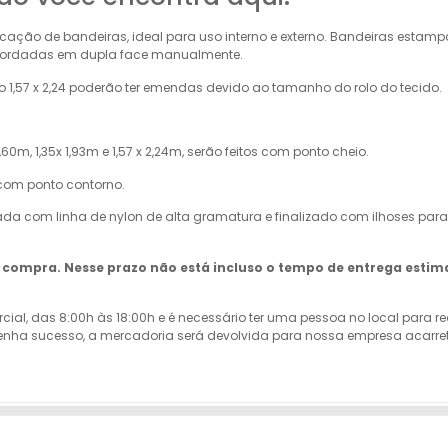
cação de bandeiras, ideal para uso interno e externo. Bandeiras esta
u Bordadas em dupla face manualmente.
1,57 x 2,24 poderão ter emendas devido ao tamanho do rolo do tecido.
60m, 1,35x 1,93m e 1,57 x 2,24m, serão feitos com ponto cheio.
 com ponto contorno.
ada com linha de nylon de alta gramatura e finalizado com ilhoses para
da compra. Nesse prazo não está incluso o tempo de entrega estim
rcial, das 8:00h às 18:00h e é necessário ter uma pessoa no local para 
ão tenha sucesso, a mercadoria será devolvida para nossa empresa acar