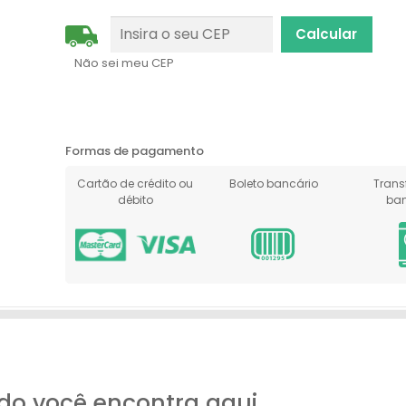
Não sei meu CEP
Formas de pagamento
Cartão de crédito ou
Boleto bancário
Trans
débito
ban
do você encontra aqui.