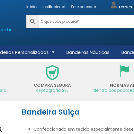
Início
Institucional
Fale conosco
Entre o
om.br
deiras Personalizadas
Bandeiras Náuticas
Bande
COMPRA SEGURA
NORMAS A
ria
criptografia SSL
dentro dos padrões
Bandeira Suíça
Confeccionada em tecido especialmente dese