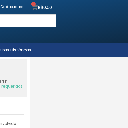
0
R$
0,00
u Cadastre-se
iras Históricas
BNT
 requeridos
nvolvido