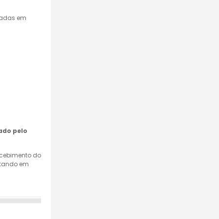
mpadas em
ado pelo
recebimento do
retando em