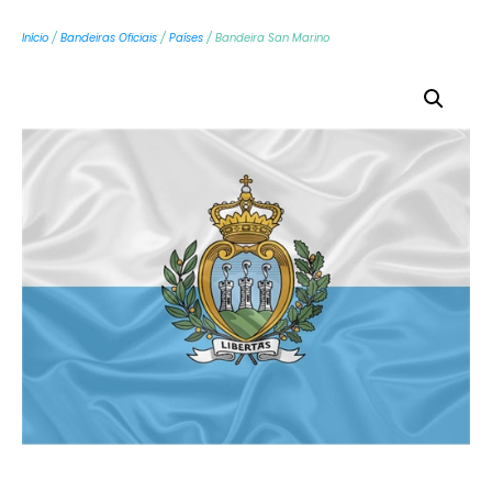
Início
/
Bandeiras Oficiais
/
Países
/ Bandeira San Marino