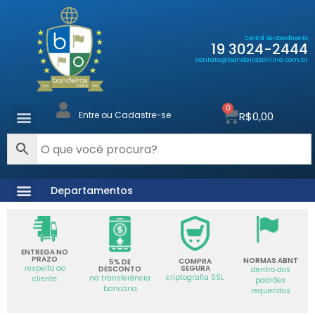
Central de atendimento
19 3024-2444
contato@bandeirasonline.com.br
0
R$
0,00
Entre ou Cadastre-se
Departamentos
ENTREGA NO
PRAZO
NORMAS ABNT
COMPRA
5% DE
SEGURA
respeito ao
DESCONTO
dentro dos
criptografia SSL
na transferência
cliente
padrões
bancária
requeridos