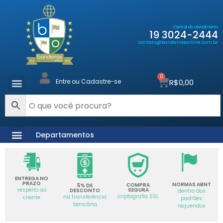
Central de atendimento
19 3024-2444
contato@bandeirasonline.com.br
0
R$
0,00
Entre ou Cadastre-se
Departamentos
ENTREGA NO
PRAZO
NORMAS ABNT
COMPRA
5% DE
SEGURA
respeito ao
DESCONTO
dentro dos
criptografia SSL
na transferência
cliente
padrões
bancária
requeridos