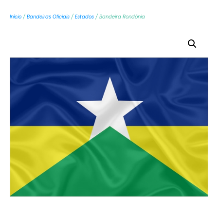
Início
/
Bandeiras Oficiais
/
Estados
/ Bandeira Rondônia