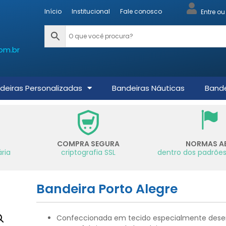
Início
Institucional
Fale conosco
Entre o
om.br
deiras Personalizadas
Bandeiras Náuticas
Bande
COMPRA SEGURA
NORMAS A
ria
criptografia SSL
dentro dos padrões
Bandeira Porto Alegre
Confeccionada em tecido especialmente dese