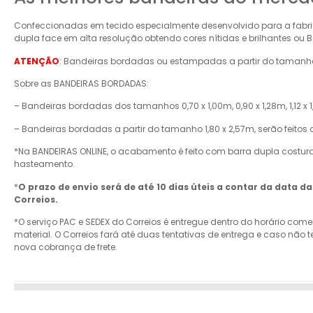
Confeccionadas em tecido especialmente desenvolvido para a fabri
dupla face em alta resolução obtendo cores nítidas e brilhantes o
ATENÇÃO
: Bandeiras bordadas ou estampadas a partir do tamanho 
Sobre as BANDEIRAS BORDADAS:
– Bandeiras bordadas dos tamanhos 0,70 x 1,00m, 0,90 x 1,28m, 1,12 x 1,
– Bandeiras bordadas a partir do tamanho 1,80 x 2,57m, serão feitos
*Na BANDEIRAS ONLINE, o acabamento é feito com barra dupla costur
hasteamento.
*
O prazo de envio será de até 10 dias úteis a contar da data 
Correios.
*O serviço PAC e SEDEX do Correios é entregue dentro do horário come
material. O Correios fará até duas tentativas de entrega e caso n
nova cobrança de frete.