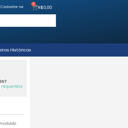
0
R$
0,00
u Cadastre-se
iras Históricas
BNT
 requeridos
nvolvido