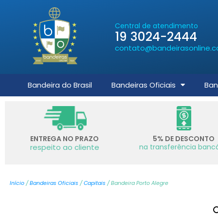
Central de atendimento
19 3024-2444
contato@bandeirasonline.c
Bandeira do Brasil
Bandeiras Oficiais
Ban
ENTREGA NO PRAZO
5% DE DESCONTO
respeito ao cliente
na transferência bancá
Início
/
Bandeiras Oficiais
/
Capitais
/ Bandeira Porto Alegre