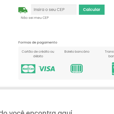
Não sei meu CEP
Formas de pagamento
Cartão de crédito ou
Boleto bancário
Trans
débito
ban
do você encontra aqui.