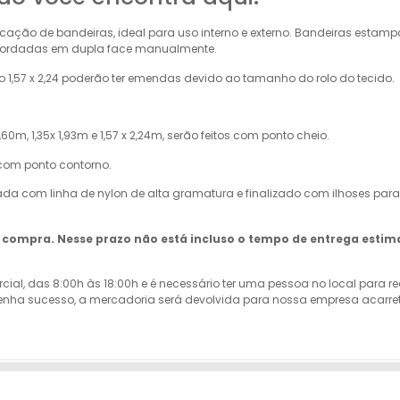
cação de bandeiras, ideal para uso interno e externo. Bandeiras esta
u Bordadas em dupla face manualmente.
1,57 x 2,24 poderão ter emendas devido ao tamanho do rolo do tecido.
60m, 1,35x 1,93m e 1,57 x 2,24m, serão feitos com ponto cheio.
 com ponto contorno.
ada com linha de nylon de alta gramatura e finalizado com ilhoses para
da compra. Nesse prazo não está incluso o tempo de entrega estim
rcial, das 8:00h às 18:00h e é necessário ter uma pessoa no local para 
ão tenha sucesso, a mercadoria será devolvida para nossa empresa acar