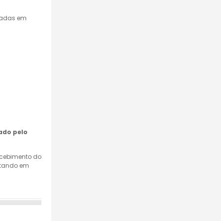
mpadas em
ado pelo
recebimento do
retando em