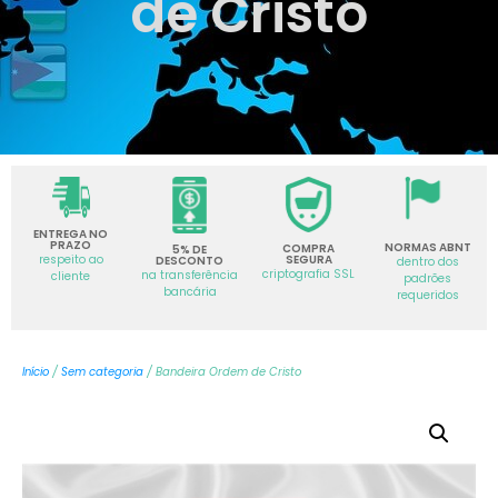
de Cristo
ENTREGA NO
PRAZO
NORMAS ABNT
COMPRA
5% DE
SEGURA
respeito ao
DESCONTO
dentro dos
criptografia SSL
na transferência
cliente
padrões
bancária
requeridos
Início
/
Sem categoria
/ Bandeira Ordem de Cristo