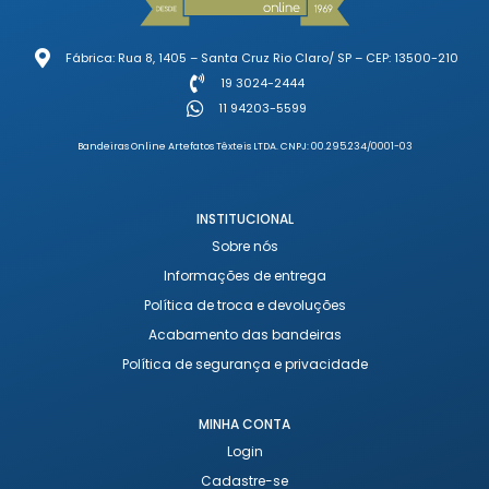
Fábrica: Rua 8, 1405 – Santa Cruz Rio Claro/ SP – CEP: 13500-210
19 3024-2444
11 94203-5599
Bandeiras Online Artefatos Têxteis LTDA. CNPJ: 00.295.234/0001-03
INSTITUCIONAL
Sobre nós
Informações de entrega
Política de troca e devoluções
Acabamento das bandeiras
Política de segurança e privacidade
MINHA CONTA
Login
Cadastre-se