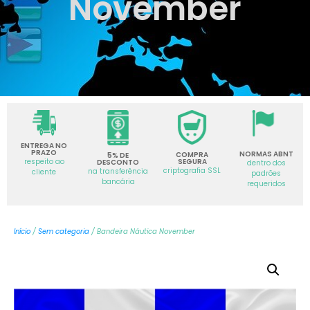
November
ENTREGA NO
PRAZO
NORMAS ABNT
COMPRA
5% DE
SEGURA
respeito ao
DESCONTO
dentro dos
criptografia SSL
na transferência
cliente
padrões
bancária
requeridos
Início
/
Sem categoria
/ Bandeira Náutica November