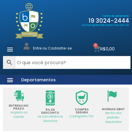
Central de atendimento
19 3024-2444
contato@bandeirasonline.com.br
0
R$
0,00
Entre ou Cadastre-se
Departamentos
ENTREGA NO
PRAZO
NORMAS ABNT
COMPRA
5% DE
SEGURA
respeito ao
DESCONTO
dentro dos
criptografia SSL
na transferência
cliente
padrões
bancária
requeridos