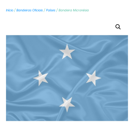
Início
/
Bandeiras Oficiais
/
Países
/ Bandeira Micronésia