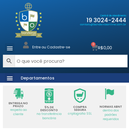
Central de atendimento
19 3024-2444
contato@bandeirasonline.com.br
0
R$
0,00
Entre ou Cadastre-se
Departamentos
ENTREGA NO
PRAZO
NORMAS ABNT
COMPRA
5% DE
SEGURA
respeito ao
DESCONTO
dentro dos
criptografia SSL
na transferência
cliente
padrões
bancária
requeridos