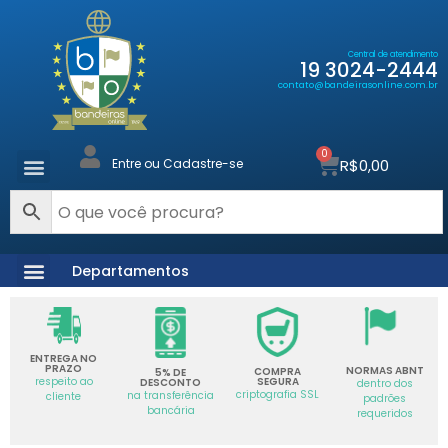
Central de atendimento
19 3024-2444
contato@bandeirasonline.com.br
0
R$
0,00
Entre ou Cadastre-se
Departamentos
ENTREGA NO
PRAZO
NORMAS ABNT
COMPRA
5% DE
SEGURA
respeito ao
DESCONTO
dentro dos
criptografia SSL
na transferência
cliente
padrões
bancária
requeridos