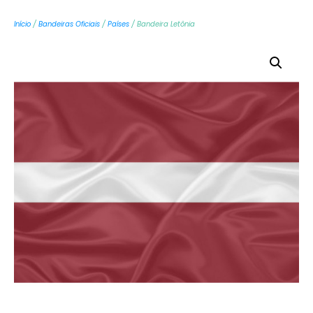
Início
/
Bandeiras Oficiais
/
Países
/ Bandeira Letônia