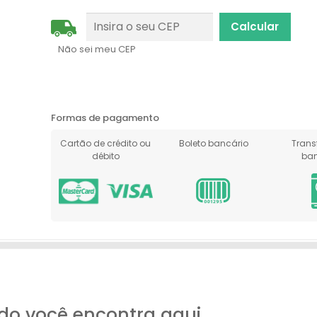
Não sei meu CEP
Formas de pagamento
Cartão de crédito ou
Boleto bancário
Trans
débito
ban
do você encontra aqui.