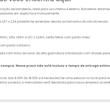
cação de bandeiras, ideal para uso interno e externo. Bandeiras esta
u Bordadas em dupla face manualmente.
1,57 x 2,24 poderão ter emendas devido ao tamanho do rolo do tecido.
60m, 1,35x 1,93m e 1,57 x 2,24m, serão feitos com ponto cheio.
 com ponto contorno.
ada com linha de nylon de alta gramatura e finalizado com ilhoses para
da compra. Nesse prazo não está incluso o tempo de entrega estim
rcial, das 8:00h às 18:00h e é necessário ter uma pessoa no local para 
ão tenha sucesso, a mercadoria será devolvida para nossa empresa acar