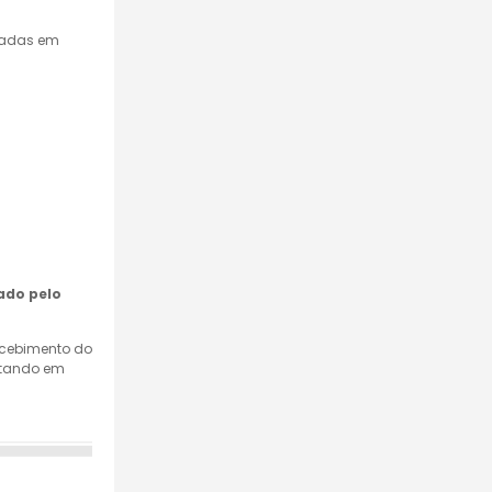
mpadas em
ado pelo
recebimento do
retando em