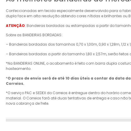
Confeccionadas em tecido especialmente desenvolvido para a fabri
dupla face em alta resolução obtendo cores nítidas e brilhantes o
ATENÇÃO
: Bandeiras bordadas ou estampadas a partir do tamanho 
Sobre as BANDEIRAS BORDADAS:
– Bandeiras bordadas dos tamanhos 0,70 x 1,00m, 0,90 x 1,28m, 1,12 x 1,
– Bandeiras bordadas a partir do tamanho 1,80 x 2,57m, serão feitos
*Na BANDEIRAS ONLINE, o acabamento é feito com barra dupla costur
hasteamento.
*
O prazo de envio será de até 10 dias úteis a contar da data 
Correios.
*O serviço PAC e SEDEX do Correios é entregue dentro do horário come
material. O Correios fará até duas tentativas de entrega e caso n
nova cobrança de frete.