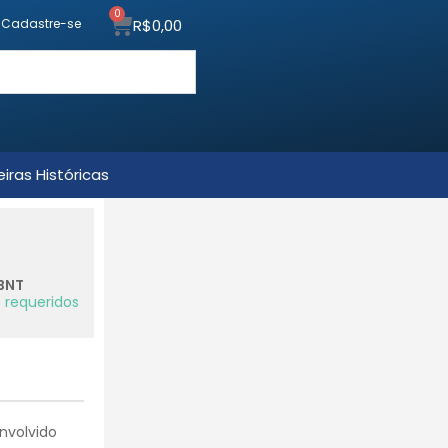
0
R$
0,00
u Cadastre-se
iras Históricas
BNT
 requeridos
nvolvido