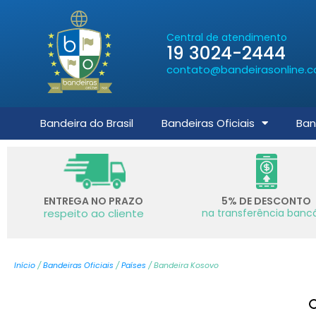
Central de atendimento
19 3024-2444
contato@bandeirasonline.c
Bandeira do Brasil
Bandeiras Oficiais
Ban
ENTREGA NO PRAZO
5% DE DESCONTO
respeito ao cliente
na transferência bancá
Início
/
Bandeiras Oficiais
/
Países
/ Bandeira Kosovo