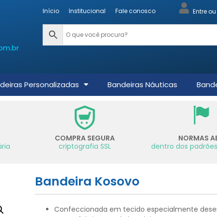
Início
Institucional
Fale conosco
Entre o
om.br
deiras Personalizadas
Bandeiras Náuticas
Bande
COMPRA SEGURA
NORMAS A
ria
criptografia SSL
dentro dos padrões
Bandeira Kosovo
Confeccionada em tecido especialmente dese