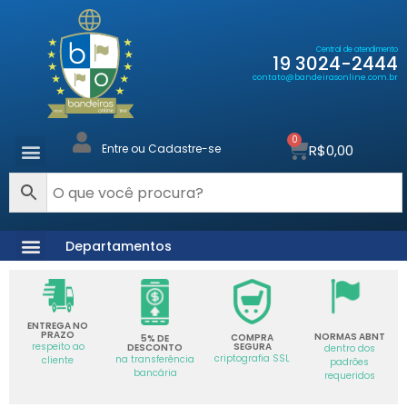
Central de atendimento
19 3024-2444
contato@bandeirasonline.com.br
0
R$
0,00
Entre ou Cadastre-se
Departamentos
ENTREGA NO
PRAZO
NORMAS ABNT
COMPRA
5% DE
SEGURA
respeito ao
DESCONTO
dentro dos
criptografia SSL
na transferência
cliente
padrões
bancária
requeridos