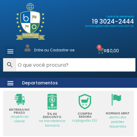
Central de atendimento
19 3024-2444
contato@bandeirasonline.com.br
0
R$
0,00
Entre ou Cadastre-se
Departamentos
ENTREGA NO
PRAZO
NORMAS ABNT
COMPRA
5% DE
SEGURA
respeito ao
DESCONTO
dentro dos
criptografia SSL
na transferência
cliente
padrões
bancária
requeridos