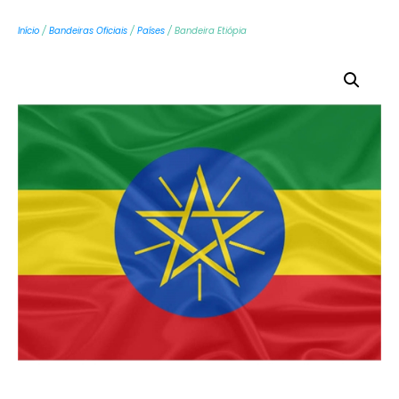
Início
/
Bandeiras Oficiais
/
Países
/ Bandeira Etiópia