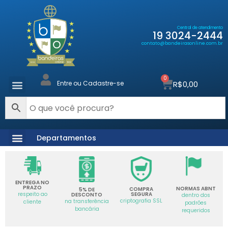
Central de atendimento
19 3024-2444
contato@bandeirasonline.com.br
0
R$
0,00
Entre ou Cadastre-se
Departamentos
ENTREGA NO
PRAZO
NORMAS ABNT
COMPRA
5% DE
SEGURA
respeito ao
DESCONTO
dentro dos
criptografia SSL
na transferência
cliente
padrões
bancária
requeridos