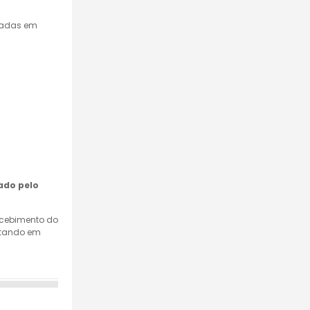
mpadas em
ado pelo
recebimento do
retando em