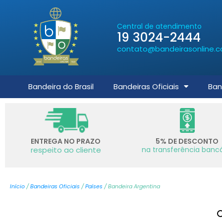
Central de atendimento
19 3024-2444
contato@bandeirasonline.c
Bandeira do Brasil
Bandeiras Oficiais
Ban
ENTREGA NO PRAZO
5% DE DESCONTO
respeito ao cliente
na transferência bancá
Início
/
Bandeiras Oficiais
/
Países
/ Bandeira Argentina