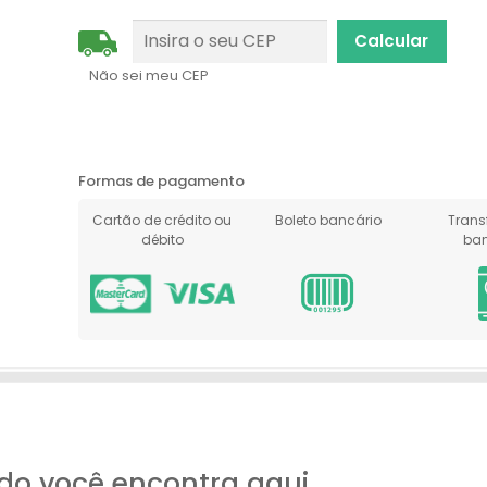
Não sei meu CEP
Formas de pagamento
Cartão de crédito ou
Boleto bancário
Trans
débito
ban
do você encontra aqui.