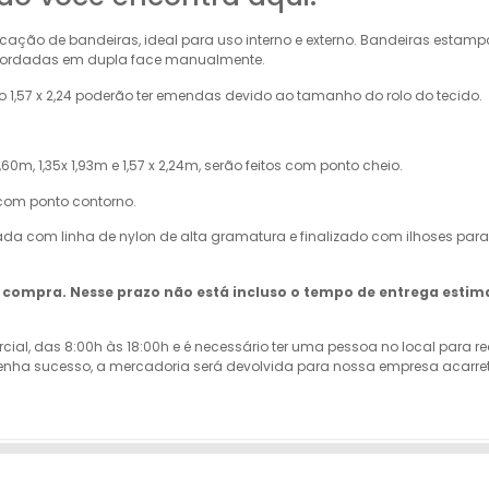
cação de bandeiras, ideal para uso interno e externo. Bandeiras esta
u Bordadas em dupla face manualmente.
1,57 x 2,24 poderão ter emendas devido ao tamanho do rolo do tecido.
60m, 1,35x 1,93m e 1,57 x 2,24m, serão feitos com ponto cheio.
 com ponto contorno.
ada com linha de nylon de alta gramatura e finalizado com ilhoses para
da compra. Nesse prazo não está incluso o tempo de entrega estim
rcial, das 8:00h às 18:00h e é necessário ter uma pessoa no local para 
ão tenha sucesso, a mercadoria será devolvida para nossa empresa acar