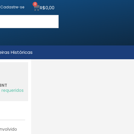
0
R$
0,00
u Cadastre-se
iras Históricas
BNT
 requeridos
nvolvido