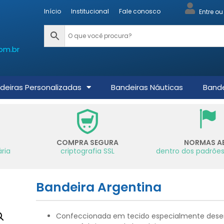
Início
Institucional
Fale conosco
Entre o
om.br
deiras Personalizadas
Bandeiras Náuticas
Bande
COMPRA SEGURA
NORMAS A
ria
criptografia SSL
dentro dos padrões
Bandeira Argentina
Confeccionada em tecido especialmente dese