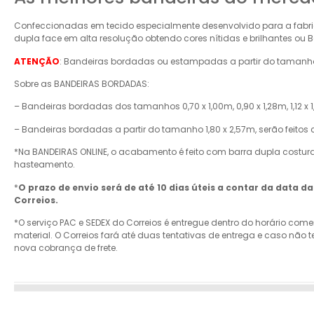
Confeccionadas em tecido especialmente desenvolvido para a fabri
dupla face em alta resolução obtendo cores nítidas e brilhantes o
ATENÇÃO
: Bandeiras bordadas ou estampadas a partir do tamanho 
Sobre as BANDEIRAS BORDADAS:
– Bandeiras bordadas dos tamanhos 0,70 x 1,00m, 0,90 x 1,28m, 1,12 x 1,
– Bandeiras bordadas a partir do tamanho 1,80 x 2,57m, serão feitos
*Na BANDEIRAS ONLINE, o acabamento é feito com barra dupla costur
hasteamento.
*
O prazo de envio será de até 10 dias úteis a contar da data 
Correios.
*O serviço PAC e SEDEX do Correios é entregue dentro do horário come
material. O Correios fará até duas tentativas de entrega e caso n
nova cobrança de frete.