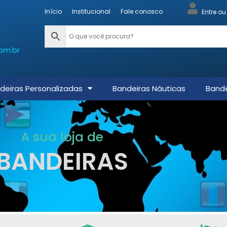
Início
Institucional
Fale conosco
Entre o
om.br
deiras Personalizadas
Bandeiras Náuticas
Bande
A sua loja de
BANDEIRAS