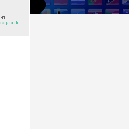
BNT
 requeridos