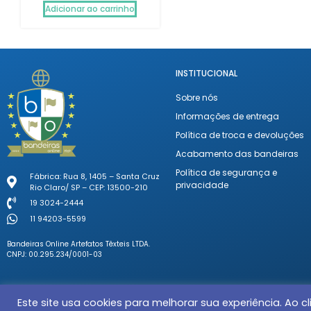
Adicionar ao carrinho
INSTITUCIONAL
Sobre nós
Informações de entrega
Política de troca e devoluções
Acabamento das bandeiras
Política de segurança e
Fábrica: Rua 8, 1405 – Santa Cruz
privacidade
Rio Claro/ SP – CEP: 13500-210
19 3024-2444
11 94203-5599
Bandeiras Online Artefatos Têxteis LTDA.
CNPJ: 00.295.234/0001-03
Este site usa cookies para melhorar sua experiência. Ao