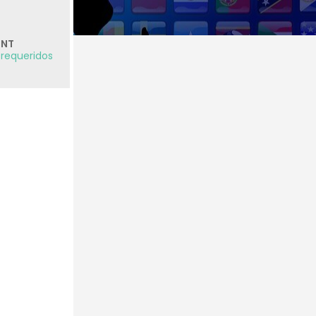
BNT
 requeridos